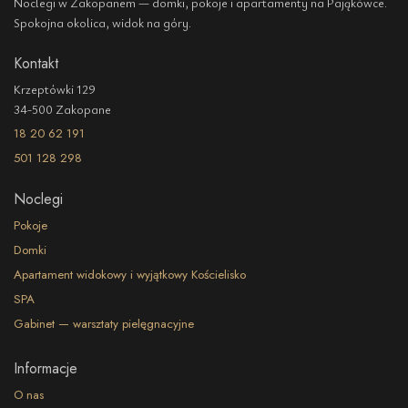
Noclegi w Zakopanem — domki, pokoje i apartamenty na Pająkówce.
Spokojna okolica, widok na góry.
Kontakt
Krzeptówki 129
34-500 Zakopane
18 20 62 191
501 128 298
Noclegi
Pokoje
Domki
Apartament widokowy i wyjątkowy Kościelisko
SPA
Gabinet — warsztaty pielęgnacyjne
Informacje
O nas