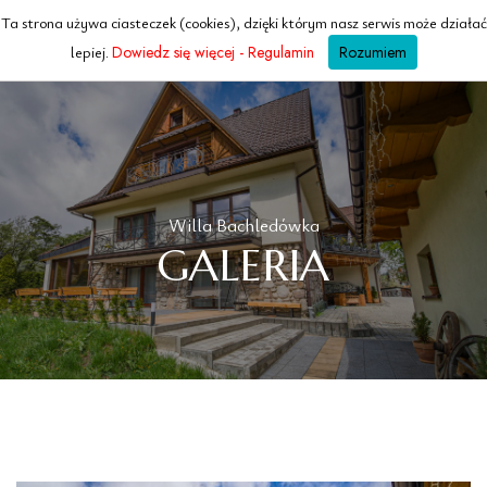
Ta strona używa ciasteczek (cookies), dzięki którym nasz serwis może działać
WILLA
Bachledowka
lepiej.
Dowiedz się więcej - Regulamin
Rozumiem
ZAKOPANE · TATRY
Willa Bachledówka
GALERIA