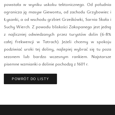
powstała w wyniku uskoku tektonicznego. Od południa
ogranicza ją masyw Giewontu, od zachodu Grzybowiec i
Łysanki, a od wschodu grzbiet Grześkówki, Sarnia Skała i
Suchy Wierch. Z powodu bliskości Zakopanego jest jedną
z najliczniej odwiedzanych przez turystów dolin (6-8%
całej frekwencji w Tatrach). Jeżeli chcemy w spokoju
podziwiać uroki tej doliny, najlepiej wybrać się tu poza
sezonem lub bardzo wczesnym rankiem. Najstarsze
pisemne wzmianki o dolinie pochodzą z 1601 r.
POWRÓT DO LISTY