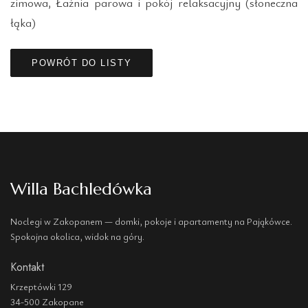
zimowa, Łaźnia parowa i pokój relaksacyjny (słoneczna
łąka)
POWRÓT DO LISTY
Willa Bachledówka
Noclegi w Zakopanem — domki, pokoje i apartamenty na Pająkówce.
Spokojna okolica, widok na góry.
Kontakt
Krzeptówki 129
34-500 Zakopane