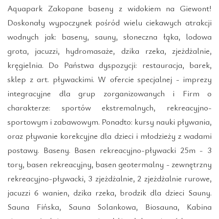
Aquapark Zakopane baseny z widokiem na Giewont!
Doskonały wypoczynek pośród wielu ciekawych atrakcji
wodnych jak: baseny, sauny, słoneczna łąka, lodowa
grota, jacuzzi, hydromasaże, dzika rzeka, zjeżdżalnie,
kręgielnia. Do Państwa dyspozycji: restauracja, barek,
sklep z art. pływackimi. W ofercie specjalnej - imprezy
integracyjne dla grup zorganizowanych i Firm o
charakterze: sportów ekstremalnych, rekreacyjno-
sportowym i zabawowym. Ponadto: kursy nauki pływania,
oraz pływanie korekcyjne dla dzieci i młodzieży z wadami
postawy. Baseny. Basen rekreacyjno-pływacki 25m - 3
tory, basen rekreacyjny, basen geotermalny - zewnętrzny
rekreacyjno-pływacki, 3 zjeżdżalnie, 2 zjeżdżalnie rurowe,
jacuzzi 6 wanien, dzika rzeka, brodzik dla dzieci Sauny.
Sauna Fińska, Sauna Solankowa, Biosauna, Kabina