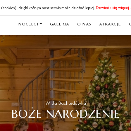
18 20 62 191
(cookies), dzięki którym nasz serwis może działać lepiej.
Dowiedz się więcej 
NOCLEGI
GALERIA
O NAS
ATRAKCJE
Willa Bachledówka
BOŻE NARODZENIE