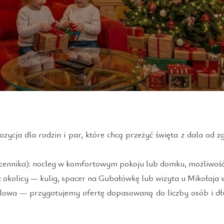
zycja dla rodzin i par, które chcą przeżyć święta z dala od zg
cennika): nocleg w komfortowym pokoju lub domku, możliwość
z okolicy — kulig, spacer na Gubałówkę lub wizyta u Mikołaja 
ilowa — przygotujemy ofertę dopasowaną do liczby osób i d