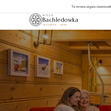
Krzeptówki 129, Zakopane
Ta strona używa ciasteczek 
WILLA
Bachledowka
ZAKOPANE · TATRY