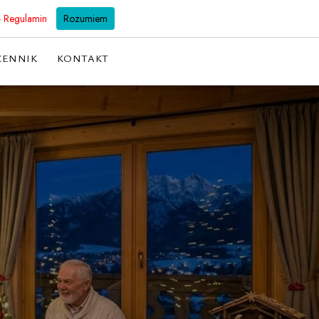
501 128 298
biuro@willabachledowka.pl
- Regulamin
Rozumiem
CENNIK
KONTAKT