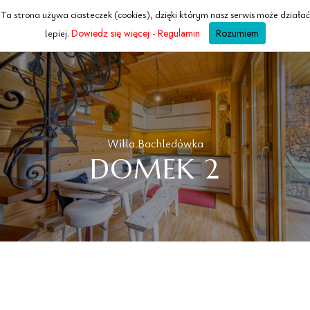
Ta strona używa ciasteczek (cookies), dzięki którym nasz serwis może działać
WILLA
Bachledowka
lepiej.
Dowiedz się więcej - Regulamin
Rozumiem
ZAKOPANE · TATRY
Willa Bachledówka
DOMEK 2