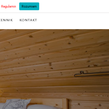
501 128 298
biuro@willabachledowka.pl
- Regulamin
Rozumiem
CENNIK
KONTAKT