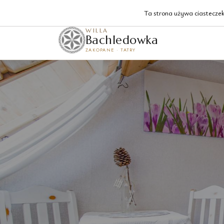
Krzeptówki 129, Zakopane
Ta strona używa ciasteczek 
WILLA
Bachledowka
ZAKOPANE · TATRY