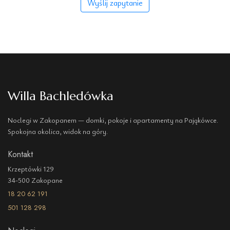
Wyślij zapytanie
Willa Bachledówka
Noclegi w Zakopanem — domki, pokoje i apartamenty na Pająkówce.
Spokojna okolica, widok na góry.
Kontakt
Krzeptówki 129
34-500 Zakopane
18 20 62 191
501 128 298