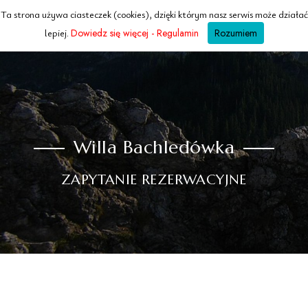
Ta strona używa ciasteczek (cookies), dzięki którym nasz serwis może działać
WILLA
Bachledowka
lepiej.
Dowiedz się więcej - Regulamin
Rozumiem
ZAKOPANE · TATRY
Willa Bachledówka
ZAPYTANIE REZERWACYJNE